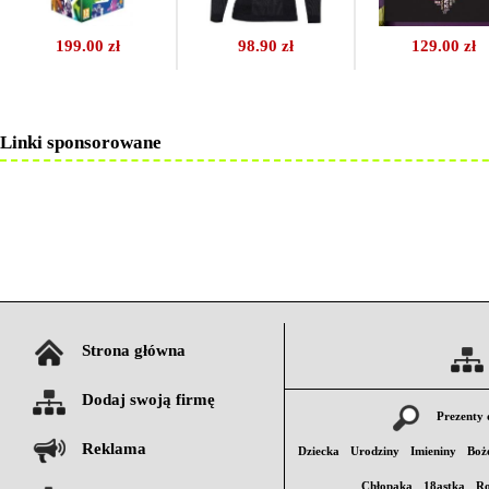
199.00 zł
98.90 zł
129.00 zł
Linki sponsorowane
Strona główna
Dodaj swoją firmę
Prezenty 
Reklama
Dziecka
Urodziny
Imieniny
Boż
Chłopaka
18astka
Ro