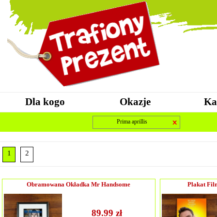
Dla kogo
Okazje
Ka
Prima aprillis
1
2
Obramowana Okładka Mr Handsome
Plakat Fi
89.99 zł