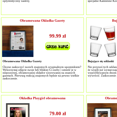
optymistyczny nastrój.
specjalne Kamienne Kos
Obramowana Okładka Gazety
Buj
99.99 zł
Obramowana Okładka Gazety
Bujające się szklanki
Chcesz zaskoczyć swoich znajomych oryginalnym upominkiem?
Nie przynoś tych szklan
Wykorzystaj zdjęcie swoje lub bliskiej Ci osoby i umieść je w
że wypili już wystarcza
niepozornej, obramowanej okładce wzorowanej na znanych
wyprofilowanym dnom sp
gazetach. Pierwszą reakcją znajomych będzie na pewno wielkie
wywrócić. Zaskoczenie
zaskoczenie.
Okładka Playgirl obramowana
Obramo
79.00 zł