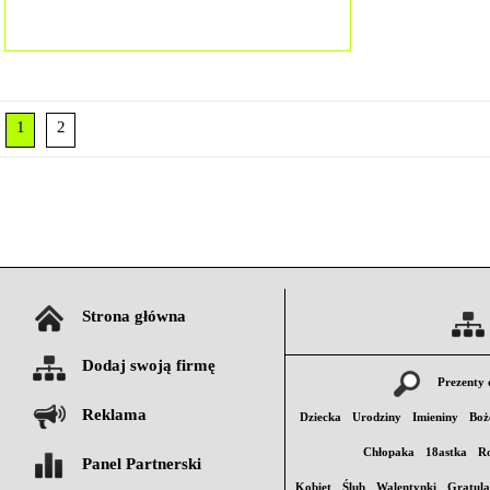
1
2
Strona główna
Dodaj swoją firmę
Prezenty 
Reklama
Dziecka
Urodziny
Imieniny
Boż
Chłopaka
18astka
Ro
Panel Partnerski
Kobiet
Ślub
Walentynki
Gratula