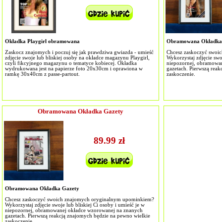
Okładka Playgirl obramowana
Obramowana Okładka
Zaskocz znajomych i poczuj się jak prawdziwa gwiazda - umieść
Chcesz zaskoczyć swoi
zdjęcie swoje lub bliskiej osoby na okładce magazynu Playgirl,
Wykorzystaj zdjęcie swoj
czyli fikcyjnego magazynu o tematyce kobiecej. Okładka
niepozornej, obramowa
wydrukowana jest na papierze foto 20x30cm i oprawiona w
gazetach. Pierwszą rea
ramkę 30x40cm z passe-partout.
zaskoczenie.
Obramowana Okładka Gazety
89.99 zł
Obramowana Okładka Gazety
Chcesz zaskoczyć swoich znajomych oryginalnym upominkiem?
Wykorzystaj zdjęcie swoje lub bliskiej Ci osoby i umieść je w
niepozornej, obramowanej okładce wzorowanej na znanych
gazetach. Pierwszą reakcją znajomych będzie na pewno wielkie
zaskoczenie.