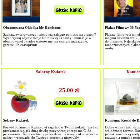
Obramowana Okładka Mr Handsome
Plakat Filmowy 30 Yea
Szukasz zwariowanego i niepowtarzalnego pomysłu na prezent?
Plakaty filmowe z mniej
Wykorzystaj zdjęcie swoje lub bliskiej Ci osoby i umieść je w
małymi dziełami sztuki,
obramowanej okładce wzorowanej na znanym magazynie,
do prezentu. Najciekaws
gazecie lub czasopiśmie.
rozpoznawanych plakaci
osoby.
Solarny Kwiatek
Kamien
25.00 zł
Solarny Kwiatek
Kamienne Kostki do D
Pozwól Solarnemu Kwiatkowi zagościć w Twoim pokoju. Szybko
Dobre whisky jak i dri
przekonasz się, jak dużą dawkę pozytywnej energii ma Ci do
schłodzonej formie. Do
przekazania. Ten uwielbiany przez dzieci i cieszący oko rodziców
jednak zasadniczą wadę,
gadżet, wprowadzi do Twojego otoczenia niezwykły,
rozwadnia trunek i psu