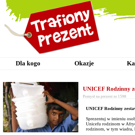
Dla kogo
Okazje
Ka
UNICEF Rodzinny ze
Pomysł na prezent nr 1598
UNICEF Rodzinny zestaw
Sprezentuj w imieniu oso
Unicefu rodzinom w Afryc
rodzinom, w tym wiadra, k