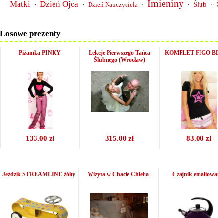
Imieniny
Matki
Dzień Ojca
Ślub
·
·
Dzień Nauczyciela
·
·
·
Losowe prezenty
Piżamka PINKY
Lekcje Pierwszego Tańca
KOMPLET FIGO B
Ślubnego (Wrocław)
133.00 zł
315.00 zł
83.00 zł
Jeździk STREAMLINE żółty
Wizyta w Chacie Chleba
Czajnik emaliowa