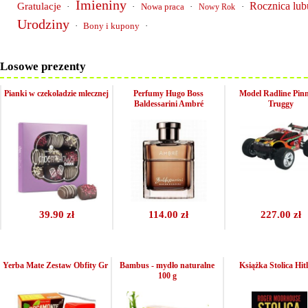
Imieniny
Rocznica lub
Gratulacje
·
·
Nowa praca
·
·
Nowy Rok
Urodziny
·
Bony i kupony
·
Losowe prezenty
Pianki w czekoladzie mlecznej
Perfumy Hugo Boss
Model Radline Pinn
Baldessarini Ambré
Truggy
39.90 zł
114.00 zł
227.00 zł
Yerba Mate Zestaw Obfity Gr
Bambus - mydło naturalne
Książka Stolica Hit
100 g