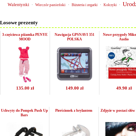
Urod
Walentynki
·
Wieczór panieński
·
·
·
Biżuteria i zegarki
Kolczyki
Losowe prezenty
3-częściowa piżamka PENYE
Nawigacja GPSNAVI 351
Nowe przygody Miko
MOOD
POLSKA
Audio
135.00 zł
149.00 zł
49.90 zł
Uchwyty do Pompek Push Up
Pierścionek z brylantem
Zdjęcie w postaci słów
Bars