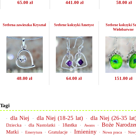
65.00 zł
441.00 zł
58.00 zł
Srebrna zawieszka Kryształ
Srebrne kolczyki Ametyst
Srebrne kolczyki S
Wielobarwne
48.00 zł
64.00 zł
151.00 zł
Tagi
dla Niej
dla Niej (18-25 lat)
dla Niej (26-35 lat
·
·
·
Boże Narodze
18astka
Dziecka
dla Nastolatki
·
·
·
Awans
·
Imieniny
Matki
Gratulacje
·
Emerytura
·
·
·
Nowa praca
·
Now