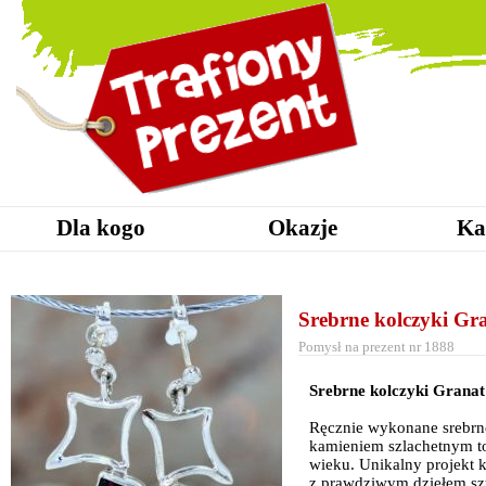
Dla kogo
Okazje
Ka
Srebrne kolczyki Gr
Pomysł na prezent nr 1888
Srebrne kolczyki Granat
Ręcznie wykonane srebrne
kamieniem szlachetnym to
wieku. Unikalny projekt 
z prawdziwym dziełem szt