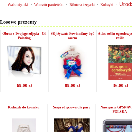
Urod
Walentynki
·
Wieczór panieński
·
·
·
Biżuteria i zegarki
Kolczyki
Losowe prezenty
Obraz z Twojego zdjęcia - Oil
Słój życzeń: Powinniśmy być
Atlas roślin ogrodowy
Painting
razem
roślin
69.00 zł
89.00 zł
36.00 zł
Kieliszek do koniaku
Sesja zdjęciowa dla pary
Nawigacja GPSNAVI
POLSKA