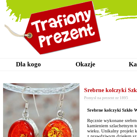
Dla kogo
Okazje
Ka
Srebrne kolczyki Sz
Pomysł na prezent nr 1895
Srebrne kolczyki Szkło 
Ręcznie wykonane srebrne
kamieniem szlachetnym to
wieku. Unikalny projekt 
z prawdziwym dziełem szt