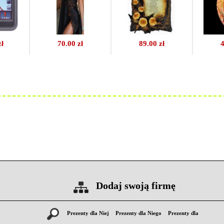
zł
70.00 zł
89.00 zł
4
Dodaj swoją firmę
Prezenty dla Niej
Prezenty dla Niego
Prezenty dla