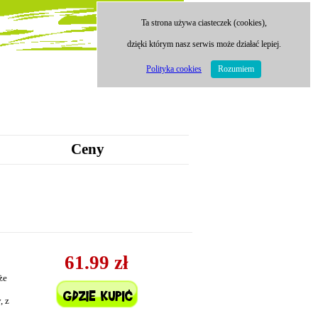
Ta strona używa ciasteczek (cookies),
dzięki którym nasz serwis może działać lepiej.
Polityka cookies
Rozumiem
Ceny
61.99 zł
że
, z