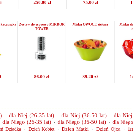
ł
250.00 zł
75.00 zł
1
 kaczuszka
Zestaw do espresso MIRROR
Miska OWOCE zielona
Miska s
TOWER
ł
86.00 zł
39.20 zł
1
)
dla Niej (26-35 lat)
dla Niej (36-50 lat)
dla Niej
·
·
·
dla Niego (26-35 lat)
dla Niego (36-50 lat)
dla Niego
·
·
·
I
Dzień Matki
Dzień Ojca
eń Dziadka
Dzień Kobiet
·
·
·
·