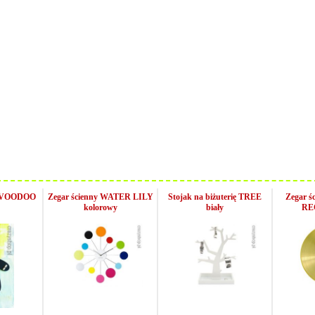
a VOODOO
Zegar ścienny WATER LILY
Stojak na biżuterię TREE
Zegar 
kolorowy
biały
RE