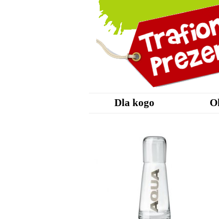
Dla kogo
O