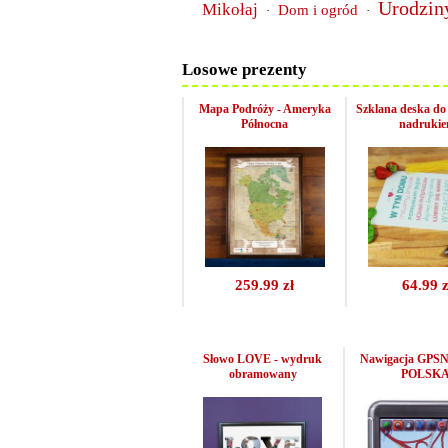
Urodzin
Mikołaj
Dom i ogród
·
·
Losowe prezenty
Mapa Podróży - Ameryka
Szklana deska do 
Północna
nadruki
259.99 zł
64.99 z
Słowo LOVE - wydruk
Nawigacja GPSN
obramowany
POLSK