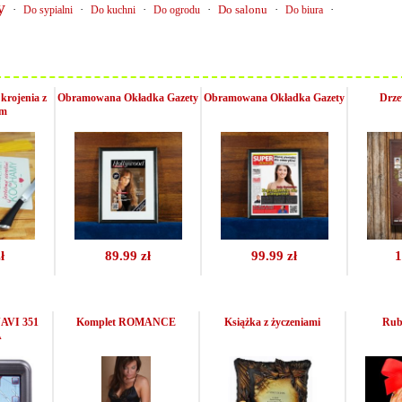
y
·
·
·
·
Do salonu
·
·
Do sypialni
Do kuchni
Do ogrodu
Do biura
krojenia z
Obramowana Okładka Gazety
Obramowana Okładka Gazety
Drze
em
ł
89.99 zł
99.99 zł
1
AVI 351
Komplet ROMANCE
Książka z życzeniami
Rub
A