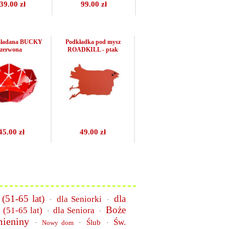
39.00 zł
99.00 zł
kładana BUCKY
Podkładka pod mysz
czerwona
ROADKILL - ptak
45.00 zł
49.00 zł
 (51-65 lat)
dla
dla Seniorki
·
·
Boże
 (51-65 lat)
dla Seniora
·
·
mieniny
Św.
Ślub
·
Nowy dom
·
·