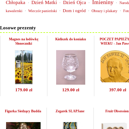
Imieniny
Chłopaka
Dzień Matki
Dzień Ojca
·
·
·
·
Narodz
Dom i ogród
kawalerski
·
Wieczór panieński
·
·
Obrazy i plakaty
·
Foto
Losowe prezenty
Magnes na lodówkę
Kieliszek do koniaku
POCZET PAPIEŻ
Słoneczniki
WIEKU - Jan Pawe
179.00 zł
129.00 zł
397.00 zł
Figurka Siedzący Budda
Zegarek SLAPJane
Fruit Obsession