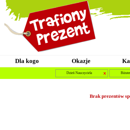
Dla kogo
Okazje
Ka
Dzień Nauczyciela
Biżuter
Brak prezentów sp