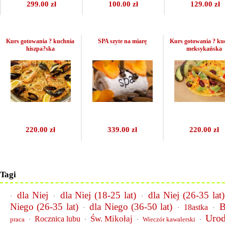
299.00 zł
100.00 zł
129.00 zł
Kurs gotowania ? kuchnia
SPA szyte na miarę
Kurs gotowania ? ku
hiszpa?ska
meksykańska
220.00 zł
339.00 zł
220.00 zł
Tagi
dla Niej
dla Niej (18-25 lat)
dla Niej (26-35 lat)
·
·
·
Niego (26-35 lat)
dla Niego (36-50 lat)
B
18astka
·
·
·
Urod
Św. Mikołaj
Rocznica lubu
praca
·
·
·
Wieczór kawalerski
·